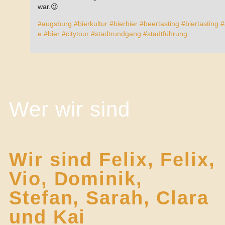
war.😉
#augsburg
#bierkultur
#bierbier
#beertasting
#biertasting
#
e
#bier
#citytour
#stadtrundgang
#stadtführung
Wer wir sind
Wir sind Felix, Felix,
Vio, Dominik,
Stefan, Sarah, Clara
und Kai