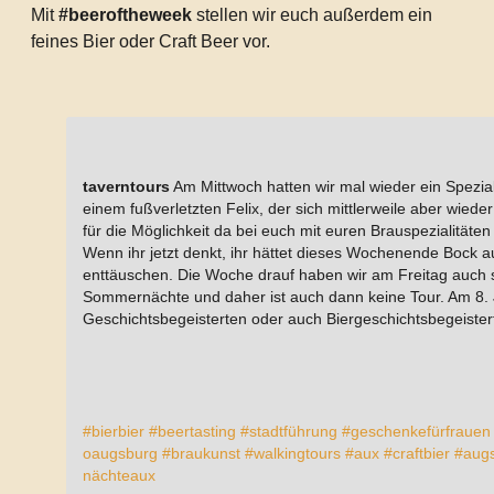
Mit
#beeroftheweek
stellen wir euch außerdem ein
feines Bier oder Craft Beer vor.
taverntours
Am Mittwoch hatten wir mal wieder ein Spezia
einem fußverletzten Felix, der sich mittlerweile aber wie
für die Möglichkeit da bei euch mit euren Brauspezialitäte
Wenn ihr jetzt denkt, ihr hättet dieses Wochenende Bock au
enttäuschen. Die Woche drauf haben wir am Freitag auch s
Sommernächte und daher ist auch dann keine Tour. Am 8. Jul
Geschichtsbegeisterten oder auch Biergeschichtsbegeister
#bierbier
#beertasting
#stadtführung
#geschenkefürfrauen
oaugsburg
#braukunst
#walkingtours
#aux
#craftbier
#aug
nächteaux