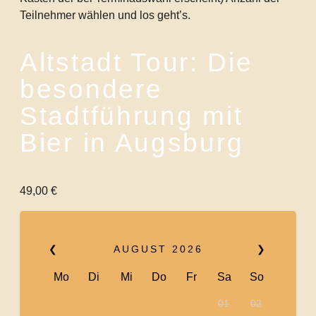
Teilnehmer wählen und los geht’s.
Altstadt Tour: Die
besondere
Stadtführung mit
Bier in Augsburg
49,00
€
❮
AUGUST
2026
❯
Mo
Di
Mi
Do
Fr
Sa
So
01
02